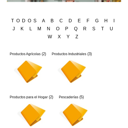
TODOS
A
B
C
D
E
F
G
H
I
J
K
L
M
N
O
P
Q
R
S
T
U
W
X
Y
Z
(2)
(3)
Productos Agrícolas
Productos Industriales
(2)
(5)
Productos para el Hogar
Pescaderías