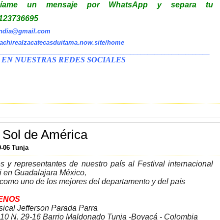
víame un mensaje por WhatsApp y separa tu
3123736695
andia@gmail.com
iachirealzacatecasduitama.now.site/home
_____________________________________________________________
 EN NUESTRAS REDES SOCIALES
 Sol de América
9-06 Tunja
es y representantes de nuestro país al Festival internacional
i en Guadalajara México,
como uno de los mejores del departamento y del país
ENOS
sical Jefferson Parada Parra
.10 N. 29-16 Barrio Maldonado Tunja -Boyacá - Colombia