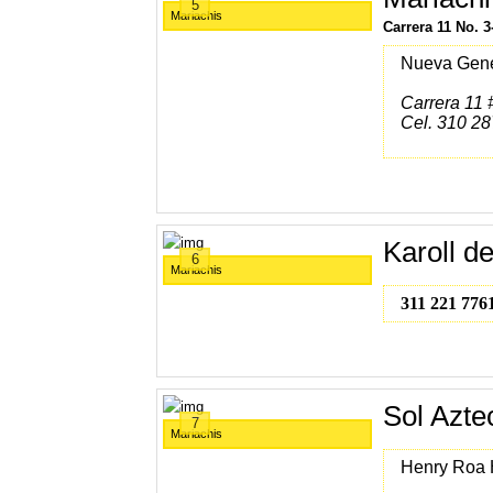
5
Mariachis
Carrera 11 No. 3
Nueva Gen
Carrera 11 
Cel. 310 28
Karoll d
6
Mariachis
311 221 776
Sol Azte
7
Mariachis
Henry Roa