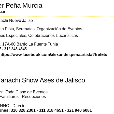
er Peña Murcia
A-60
iachi Nuevo Jaliso
n Pista, Serenatas, Organización de Eventos
es Especiales, Celebraciones Eucarísticas
. 17A-60 Barrio La Fuente Tunja
7 -
312 345 4545
https://www.facebook.com/alexander.penaartista?fref=ts
riachi Show Ases de Jalisco
: ¡Toda Clase de Eventos!
Familiares - Recepciones
NO - Director
ones: 310 328 2301 - 311 318 4651 - 321 940 6081