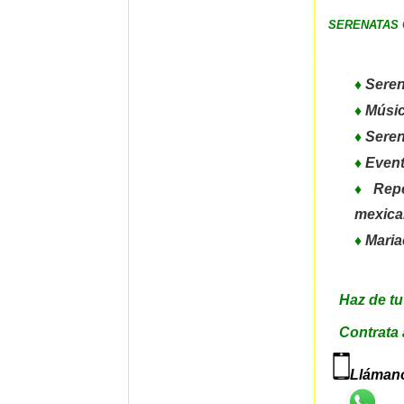
SERENATAS 
♦
Seren
♦
Músic
♦
Seren
♦
Event
♦
Reper
mexica
♦
Maria
Haz de tu
Contrata a
Llámano