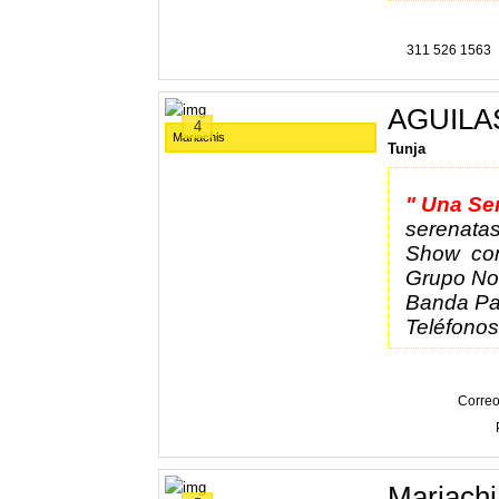
311 526 1563
AGUILA
4
Mariachis
Tunja
" Una Se
serenatas
Show con
Grupo No
Banda Pa
Teléfono
Correo
Mariachi