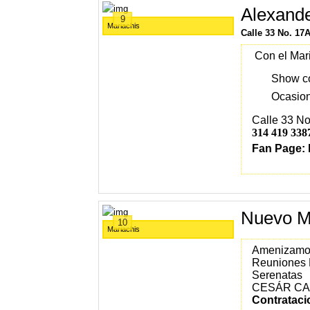
Alexand
9
Mariachis
Calle 33 No. 17
Con el Mar
Show co
Ocasion
Calle 33 No
314 419 338
Fan Page:
Nuevo Ma
10
Mariachis
Amenizamos
Reuniones 
Serenatas
CESÁR CAN
Contrataci