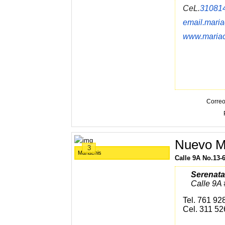
CeL.
31081
email.mari
www.mariac
Correo
Nuevo M
3
Mariachis
Calle 9A No.13-
Serenat
Calle 9A 
Tel. 761 92
Cel. 311 5