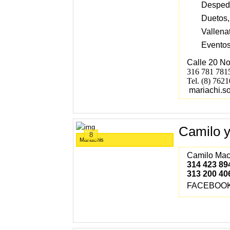
Despedi
Duetos,
Vallenat
Eventos
Calle 20 No
316 781 7815
Tel. (8) 762
mariachi.s
Camilo 
8
Mariachis
Camilo Maci
314 423 89
313 200 40
FACEBOO