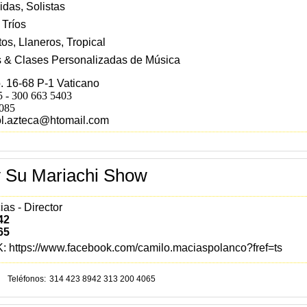
das, Solistas
 Tríos
os, Llaneros, Tropical
 & Clases Personalizadas de Música
. 16-68 P-1 Vaticano
 - 300 663 5403
1085
ol.azteca@htomail.com
y Su Mariachi Show
as - Director
42
65
K:
https://www.facebook.com/camilo.maciaspolanco?fref=ts
Teléfonos
314 423 8942 313 200 4065