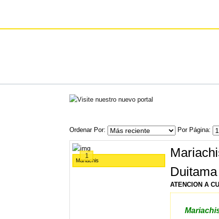
Ordenar Por
Por Página
Mariach
1
Mariachis
Duitama
ATENCION A C
Mariachi