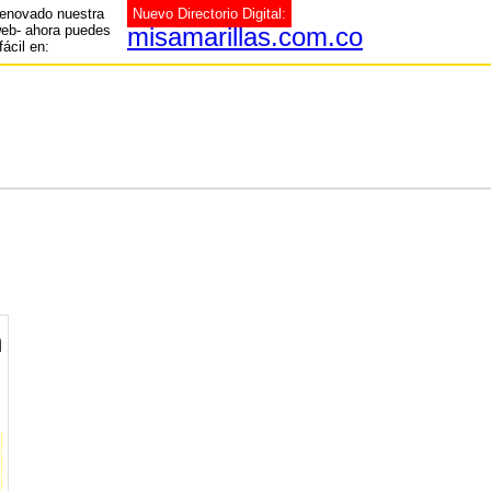
enovado nuestra
Nuevo Directorio Digital:
web- ahora puedes
misamarillas.com.co
fácil en:
n