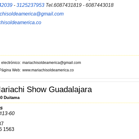
42039
-
3125237953
Tel.6087431819 - 6087443018
achisoldeamerica@gmail.com
hisoldeamerica.co
 electrónico
mariachisoldeamerica@gmail.com
Página Web
www.mariachisoldeamerica.co
ariachi Show Guadalajara
60 Duitama
as
#13-60
87
26 1563