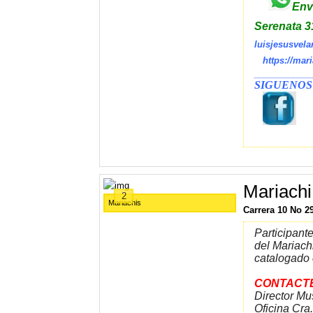
En
Serenata 
luisjesusvel
https://mar
____________
SIGUENOS
Mariachi
2
Mariachis
Carrera 10 No 2
Participant
del Mariach
catalogado 
CONTACT
Director Mu
Oficina Cra