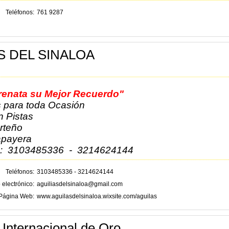
Teléfonos
761 9287
S DEL SINALOA
renata su Mejor Recuerdo"
 para toda Ocasión
 Pistas
rteño
payera
s: 3103485336 - 3214624144
Teléfonos
3103485336 - 3214624144
 electrónico
aguiliasdelsinaloa@gmail.com
Página Web
www.aguilasdelsinaloa.wixsite.com/aguilas
 Internacional de Oro