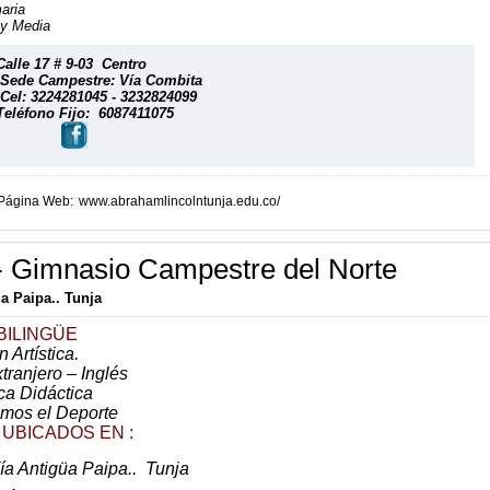
aria
y Media
alle 17 # 9-03 Centro
ede Campestre: Vía Combita
el: 3224281045 - 3232824099
eléfono Fijo: 6087411075
Página Web
www.abrahamlincolntunja.edu.co/
- Gimnasio Campestre del Norte
a Paipa.. Tunja
BILINGÜE
Artística.
tranjero – Inglés
a Didáctica
amos el Deporte
UBICADOS EN :
ía Antigüa Paipa.. Tunja