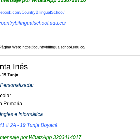
r mensaje por WhatsApp
3138729716
cebook.com/CountryBilingualSchool/
/countrybilingualschool.edu.co/
Página Web
https://countrybilingualschool.edu.co/
nta Inés
- 19 Tunja
Personalizada:
colar
a Primaria
Ingles e Informática
41 # 2A - 19 Tunja Boyacá
 mensaje por WhatsApp
3203414017