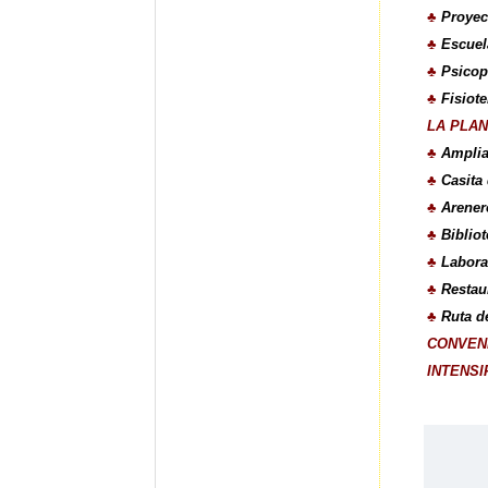
♣
Proyec
♣
Escuel
♣
Psicop
♣
Fisiote
LA PLAN
♣
Amplia
♣
Casita
♣
Arener
♣
Biblio
♣
Labora
♣
Restau
♣
Ruta d
CONVENI
INTENSI
D
K