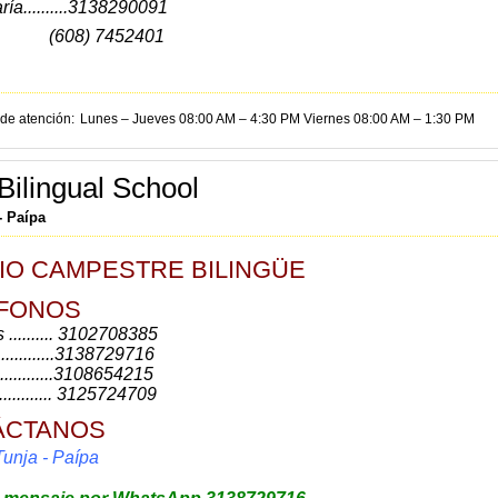
ía..........3138290091
8) 7452401
 de atención
Lunes – Jueves 08:00 AM – 4:30 PM Viernes 08:00 AM – 1:30 PM
Bilingual School
- Paípa
IO CAMPESTRE BILINGÜE
FONOS
.......... 3102708385
............3138729716
...........3108654215
............ 3125724709
ÁCTANOS
unja - Paípa