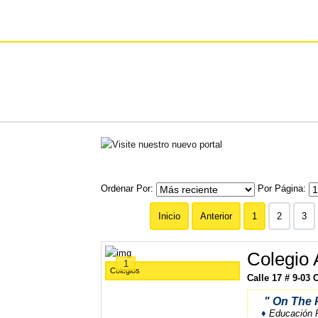
Ordenar Por
Por Página
Inicio
Anterior
1
2
3
Colegio 
1
Colegios
Calle 17 # 9-03 
"
On The P
♦
Educación P