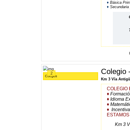
♦
Básica Prim
♦
Secundaria 
C
S
C
T
Colegio 
2
Colegios
Km 3 Vía Antigü
COLEGIO 
♦
Formación 
♦
Idioma Ex
♦
Matemátic
♦
Incentiv
ESTAMOS 
Km 3 V