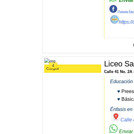
Envia
//www.fa
https:/
Liceo Sa
4
Colegios
Calle 41 No. 2A 
Educación 
♥
Prees
♥
Básic
Énfasis en 
Calle 
Enviar