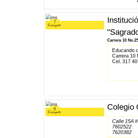
Institu
7
Colegios
"Sagrad
Carrera 10 No.2
Educando co
Carrera 10 
Cel. 317 4
Colegio 
8
Colegios
Calle 15A #
7602522
7620382