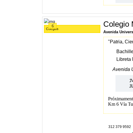
Colegio 
6
Colegios
Avenida Univers
"Patria, Cie
Bachill
Libreta 
Avenida Un
7
3
Próximament
Km 6 Vía Tu
312 379 9592