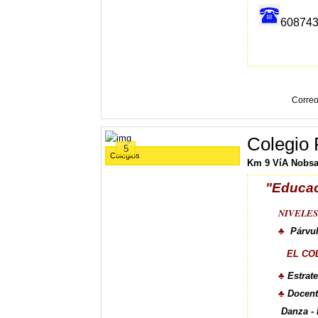
60874
Correo
Colegio
5
Colegios
Km 9 VíA Nobsa
"
Educac
NIVELES
♣
Párvul
EL COLEG
♣
Estrat
♣
Docent
Danza - 