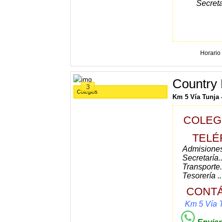
Secretar
(60
Horario
Country 
3
Colegios
Km 5 Vía Tunja 
COLEG
TELÉ
Admisiones 
Secretaría..
Transporte..
Tesorería ..
CONT
Km 5 Vía T