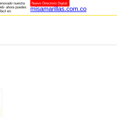
enovado nuestra
Nuevo Directorio Digital:
web- ahora puedes
misamarillas.com.co
fácil en: