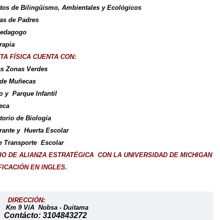
tos de Bilingüismo, Ambientales y Ecológicos
as de Padres
edagogo
rapia
TA FÍSICA CUENTA CON:
s Zonas Verdes
 de Muñecas
o y Parque Infantil
teca
torio de Biología
rante y Huerta Escolar
e Transporte Escolar
O DE ALIANZA ESTRATÉGICA CON LA UNIVERSIDAD DE MICHIGAN
FICACIÓN EN INGLES.
IRECCIÓN:
m 9 VíA Nobsa - Duitama
Contácto: 3104843272