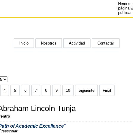
Hemos r
página 
publicar 
Inicio
Nosotros
Actividad
Contactar
4
5
6
7
8
9
10
Siguiente
Final
Abraham Lincoln Tunja
Centro
ath of Academic Excellence"
reescolar