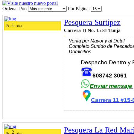
Ordenar Por
Por Página
Pesquera Surtipez
1
Pescaderías
Carrera 11 No. 15-81 Tunja
Venta por Mayor y al Detal
Completo Surtido de Pescados
Domicilios
Despacho Dentro y F
608742 3061
Enviar mensaje
Carrera 11 #15-
Pesquera La Red Mar
2
Pescaderías