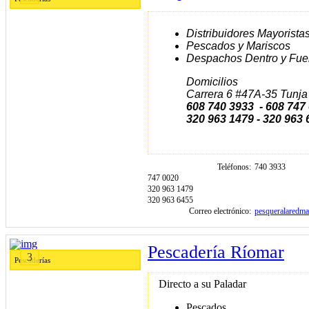
Distribuidores Mayorista
Pescados y Mariscos
Despachos Dentro y Fuer
Domicilios
Carrera 6 #47A-35 Tunja
608 740 3933 - 608 747
320 963 1479 - 320 963
Teléfonos
740 3933
747 0020
320 963 1479
320 963 6455
Correo electrónico
pesqueralaredm
Pescadería Ríomar
3
Pescaderías
Directo a su Paladar
Pescados