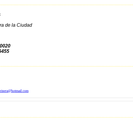
s
a de la Ciudad
 0020
 6455
arinera@hotmail.com