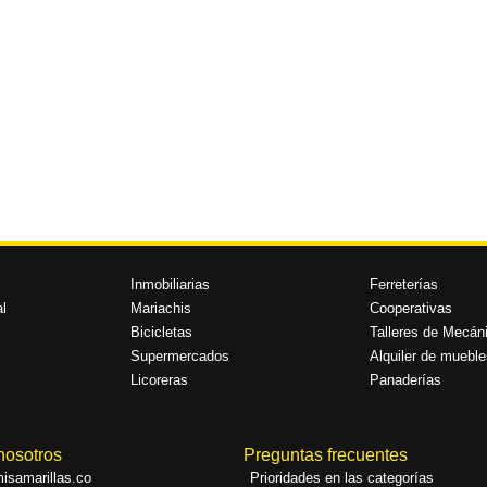
Inmobiliarias
Ferreterías
l
Mariachis
Cooperativas
Bicicletas
Talleres de Mecán
Supermercados
Alquiler de mueble
Licoreras
Panaderías
nosotros
Preguntas frecuentes
isamarillas.co
Prioridades en las categorías