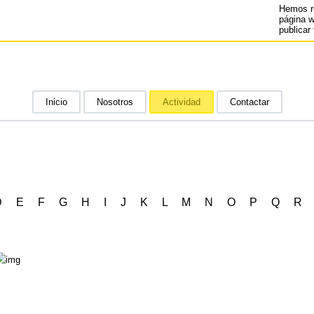
Hemos r
página 
publicar 
Inicio
Nosotros
Actividad
Contactar
D
E
F
G
H
I
J
K
L
M
N
O
P
Q
R