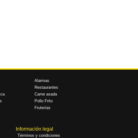
Alarmas
Restaurantes
ica
Carne asada
s
Pollo Frito
Fruterías
Información legal
Términos y condiciones