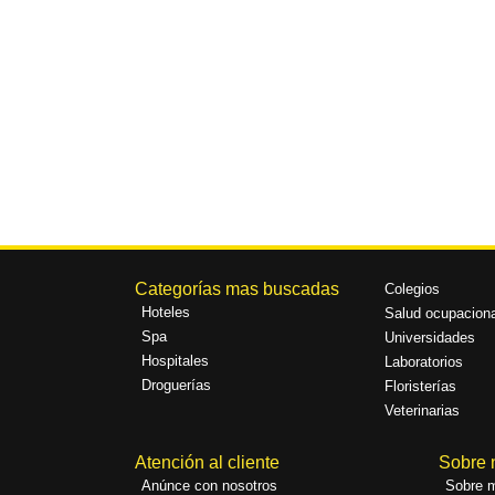
Categorías mas buscadas
Colegios
Hoteles
Salud ocupaciona
Spa
Universidades
Hospitales
Laboratorios
Droguerías
Floristerías
Veterinarias
Atención al cliente
Sobre 
Anúnce con nosotros
Sobre m