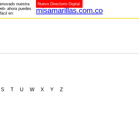
enovado nuestra
Nuevo Directorio Digital:
web- ahora puedes
misamarillas.com.co
fácil en:
S
T
U
W
X
Y
Z