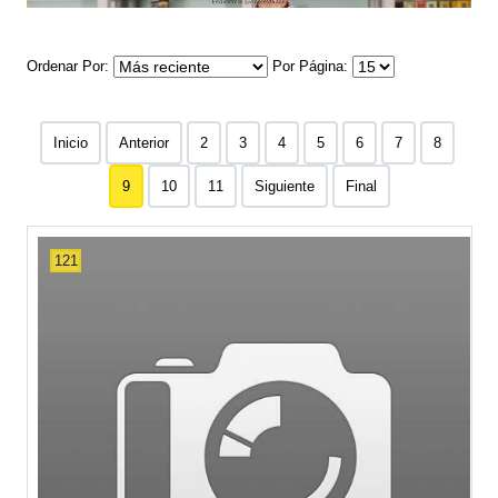
Ordenar Por
Por Página
Inicio
Anterior
2
3
4
5
6
7
8
9
10
11
Siguiente
Final
121