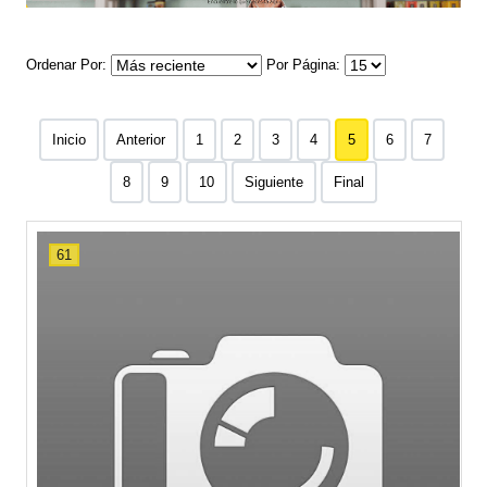
Ordenar Por
Por Página
Inicio
Anterior
1
2
3
4
5
6
7
8
9
10
Siguiente
Final
61