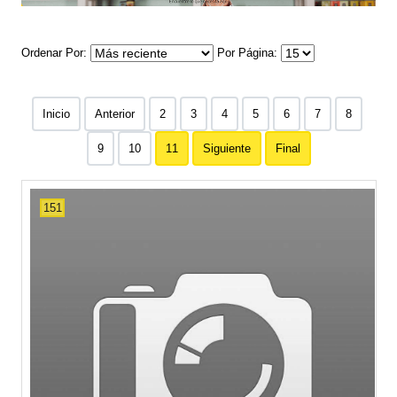
Ordenar Por
Por Página
Inicio
Anterior
2
3
4
5
6
7
8
9
10
11
Siguiente
Final
151