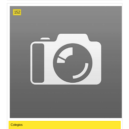
152
Colegios