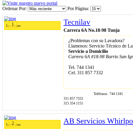
Ordenar Por
Por Página
Tecnilav
1
Lavadoras
Carrera 6A No.18-98 Tunja
¿Problemas con su Lavadora?
Llamenos: Servicio Técnico de L
Servicio a Domicilio
Carrera 6A #18-98 Barrio San Ig
Tel. 744 1341
Cel. 311 857 7332
Teléfonos
744 1341
311 857 7332
315 354 1151
AB Servicios Whirlpo
2
Lavadoras