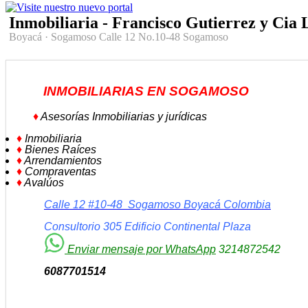
Inmobiliaria - Francisco Gutierrez y Cia 
Boyacá
·
Sogamoso
Calle 12 No.10-48 Sogamoso
INMOBILIARIAS EN SOGAMOSO
♦
Asesorías Inmobiliarias y jurídicas
♦
Inmobiliaria
♦
Bienes Raíces
♦
Arrendamientos
♦
Compraventas
♦
Avalúos
Calle 12 #10-48 Sogamoso Boyacá Colombia
Consultorio 305 Edificio Continental Plaza
Enviar mensaje por WhatsApp
3214872542
6087701514