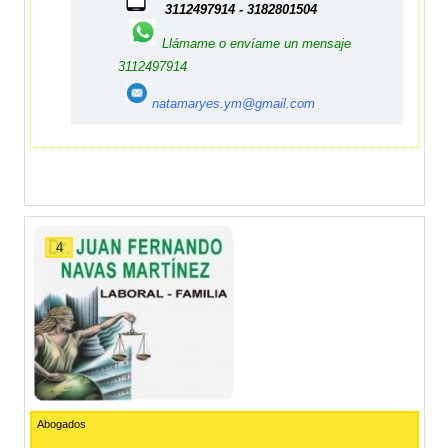
3112497914 - 3182801504
Llámame o envíame un mensaje
3112497914
natamaryes.ym@gmail.com
4
Abogados