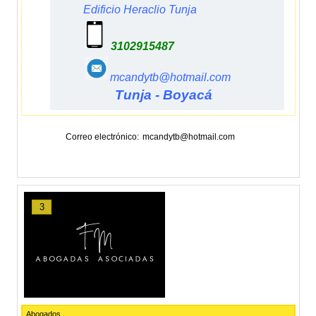
Edificio Heraclio
Tunja
3102915487
mcandytb@hotmail.com
Tunja - Boyacá
Correo electrónico
mcandytb@hotmail.com
3
Abogados