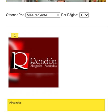
Ordenar Por
Por Página
1
Abogados