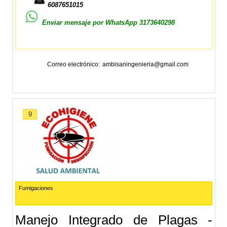
6087651015
Enviar mensaje por WhatsApp 3173640298
Cel. 313 851 9844 - 300 569 6684
Correo electrónico
ambisaningenieria@gmail.com
9
Fumigaciones
Manejo Integrado de Plagas -