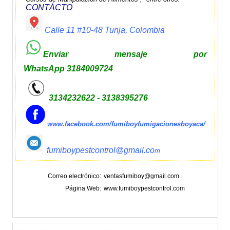
CONTÁCTO
Calle 11 #10-48 Tunja, Colombia
Enviar mensaje por
WhatsApp 3184009724
3134232622 - 3138395276
www.facebook.com/fumiboyfumigacionesboyaca/
fumiboypestcontrol@gmail.co
m
Correo electrónico
ventasfumiboy@gmail.com
Página Web
www.fumiboypestcontrol.com