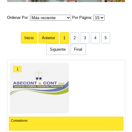
Ordenar Por
Por Página
Inicio
Anterior
1
2
3
4
5
Siguiente
Final
1
Contadores