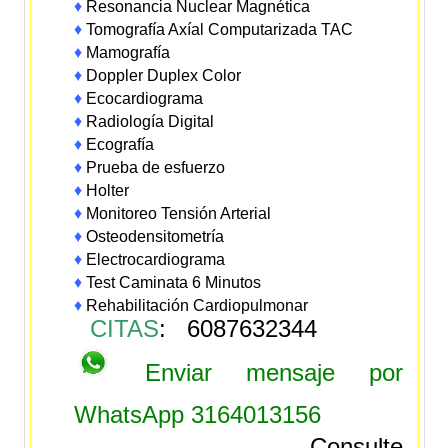
♦
Resonancia Nuclear Magnética
♦
Tomografía Axíal Computarizada TAC
♦
Mamografía
♦
Doppler Duplex Color
♦
Ecocardiograma
♦
Radiología Digital
♦
Ecografía
♦
Prueba de esfuerzo
♦
Holter
♦
Monitoreo Tensión Arterial
♦
Osteodensitometría
♦
Electrocardiograma
♦
Test Caminata 6 Minutos
♦
Rehabilitación Cardiopulmonar
CITAS
: 6087632344
Enviar mensaje por
WhatsApp
3164013156
Consulte