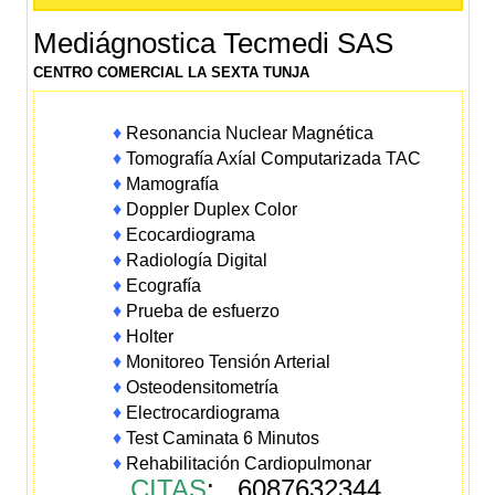
Mediágnostica Tecmedi SAS
CENTRO COMERCIAL LA SEXTA TUNJA
♦
Resonancia Nuclear Magnética
♦
Tomografía Axíal Computarizada TAC
♦
Mamografía
♦
Doppler Duplex Color
♦
Ecocardiograma
♦
Radiología Digital
♦
Ecografía
♦
Prueba de esfuerzo
♦
Holter
♦
Monitoreo Tensión Arterial
♦
Osteodensitometría
♦
Electrocardiograma
♦
Test Caminata 6 Minutos
♦
Rehabilitación Cardiopulmonar
CITAS
: 6087632344