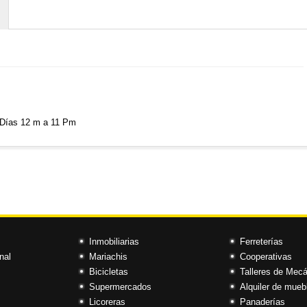
 Días 12 m a 11 Pm
Inmobiliarias
Ferreterías
nal
Mariachis
Cooperativas
Bicicletas
Talleres de Mec
Supermercados
Alquiler de mueb
Licoreras
Panaderías