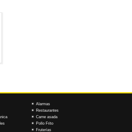
Alarmas
Restaurantes
ánica
Carne asada
les
Pollo Frito
Fruterías