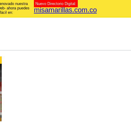
enovado nuestra
Nuevo Directorio Digital:
web- ahora puedes
misamarillas.com.co
fácil en: