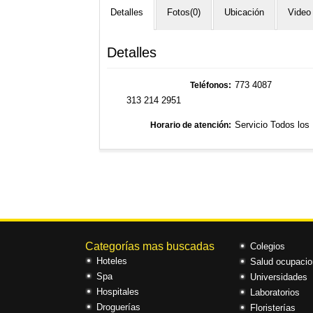
Detalles
Fotos(0)
Ubicación
Video
Detalles
773 4087
Teléfonos
313 214 2951
Servicio Todos los
Horario de atención
Categorías mas buscadas
Colegios
Hoteles
Salud ocupacio
Spa
Universidades
Hospitales
Laboratorios
Droguerías
Floristerías