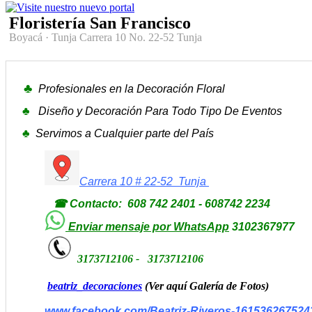
Floristería San Francisco
Boyacá
·
Tunja
Carrera 10 No. 22-52 Tunja
♣
Profesionales en la Decoración Floral
♣
Diseño y Decoración Para Todo Tipo De Eventos
♣
Servimos a Cualquier parte del País
Carrera 10 # 22-52 Tunja
☎ Contacto: 608 742 2401 - 608742 2234
Enviar mensaje por WhatsApp
3102367977
3173712106 - 3173712106
beatriz_decoraciones
(Ver aquí Galería de Fotos)
www.facebook.com/Beatriz-Riveros-161536267524