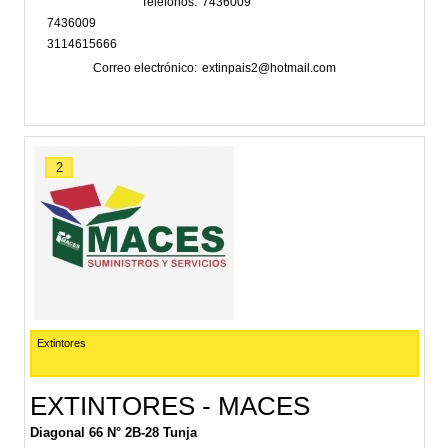
Teléfonos
7436009
7436009
3114615666
Correo electrónico
extinpais2@hotmail.com
2
Extintores
EXTINTORES - MACES
Diagonal 66 N° 2B-28 Tunja