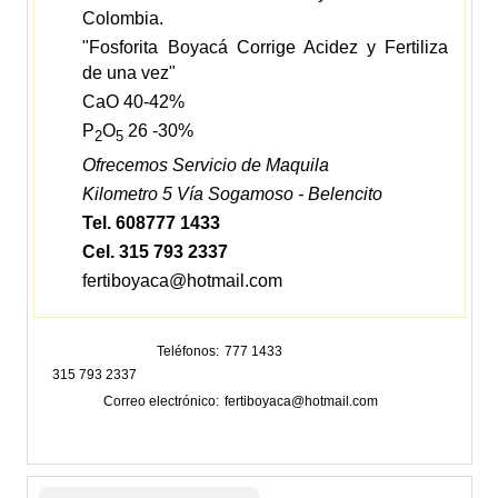
Colombia.
"Fosforita Boyacá Corrige Acidez y Fertiliza
de una vez"
CaO 40-42%
P
O
26 -30%
2
5
Ofrecemos Servicio de Maquila
Kilometro 5 Vía Sogamoso - Belencito
Tel. 608777 1433
Cel. 315 793 2337
fertiboyaca@hotmail.com
Teléfonos
777 1433
315 793 2337
Correo electrónico
fertiboyaca@hotmail.com