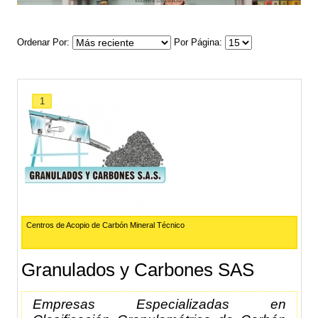
Ordenar Por
Por Página
1
Centros de Acopio de Carbón Mineral Técnico
Granulados y Carbones SAS
Empresas Especializadas en