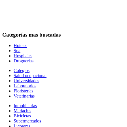
Categorías mas buscadas
Hoteles
Spa
Hospitales
Droguerías
Colegios
Salud ocupacional
Universidades
Laboratorios
Floristerías
Veterinarias
Inmobiliarias
Mariachis
Bicicletas
Supermercados
Licoreras