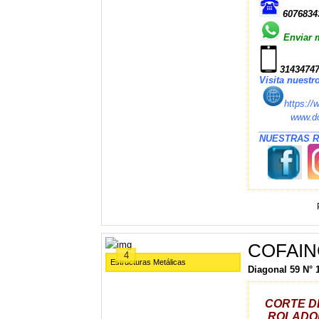
607683
Enviar 
31434747
Visita nuestr
https:/
www.domoscu
____________
NUESTRAS 
COFAIN
4
Estructuras Metálicas
Diagonal 59 N°
CORTE D
ROLADORA