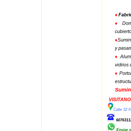
♦
Fabri
♦
Dom
cubiert
♦
Sumini
y pasa
♦
Alum
vidrios
♦
Porto
estructu
Sumini
VISITANO
Calle 32 
6076311
Enviar 