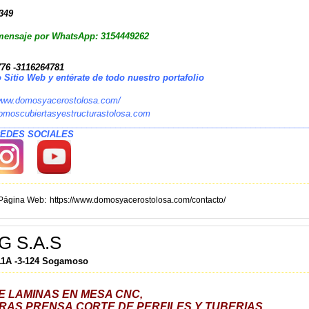
4349
mensaje por WhatsApp: 3154449262
76 -3116264781
o Sitio Web y entérate de todo nuestro portafolio
/www.domosyacerostolosa.com/
biertasyestructurastolosa.com
________________________________________________________________
REDES SOCIALES
Página Web
https://www.domosyacerostolosa.com/contacto/
G S.A.S
 11A -3-124 Sogamoso
E LAMINAS EN MESA CNC,
S,PRENSA,CORTE DE PERFILES Y TUBERIAS