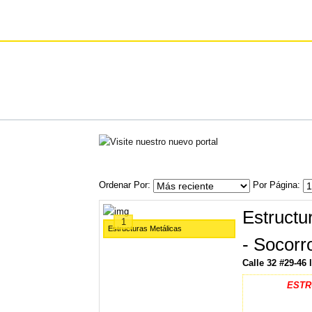
Ordenar Por
Por Página
Estructu
1
Estructuras Metálicas
- Socorr
Calle 32 #29-46
ESTR