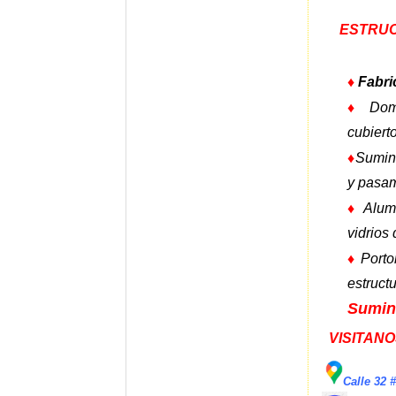
ESTRUC
♦
Fabri
♦
Dom
cubiert
♦
Sumini
y pasa
♦
Alum
vidrios
♦
Porto
estructu
Sumini
VISITANO
Calle 32 