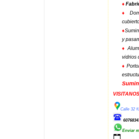
♦
Fabri
♦
Dom
cubiert
♦
Sumini
y pasa
♦
Alum
vidrios
♦
Porto
estructu
Sumini
VISITANO
Calle 32 
607683
Enviar 