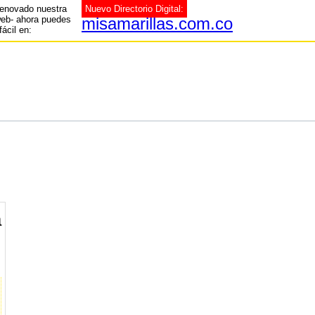
enovado nuestra
Nuevo Directorio Digital:
web- ahora puedes
misamarillas.com.co
fácil en:
a