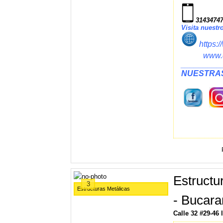
31434747
Visita nuestr
https:
www.domo
_________
NUESTRAS
Estructu
3
Estructuras Metálicas
- Bucar
Calle 32 #29-46