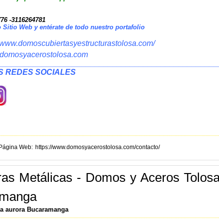
76 -3116264781
o Sitio Web y entérate de todo nuestro portafolio
//www.domoscubiertasyestructurastolosa.com/
syacerostolosa.com
__________________________________________________
 REDES SOCIALES
Página Web
https://www.domosyacerostolosa.com/contacto/
ras Metálicas - Domos y Aceros Tolos
amanga
 la aurora Bucaramanga