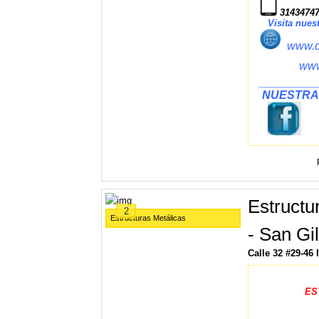
31434747
Visita nuestr
www.d
www
_________
NUESTRA
Estructu
2
Estructuras Metálicas
- San Gil
Calle 32 #29-46
ES