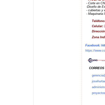
- Corte en CN
-Diseño de Es
- cubiertas y 
- Maquinaria I
Teléfono
Celular:
Direcció
Zona Ind
Facebook:
ht
https://www.c
CORREOS E
gerencia
josehurt
administ
proyecto