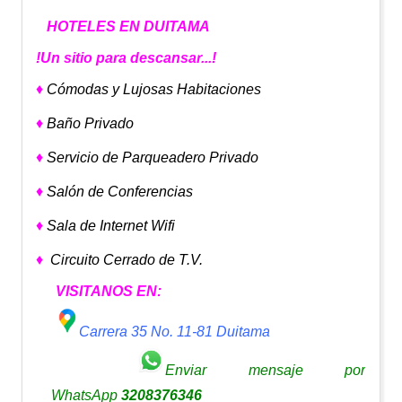
15
HOTELES EN DUITAMA
16
17
!Un sitio para descansar...!
18
♦
Cómodas y Lujosas Habitaciones
♦
Baño Privado
♦
Servicio de Parqueadero Privado
♦
Salón de Conferencias
♦
Sala de Internet Wifi
♦
Circuito Cerrado de T.V.
VISITANOS EN:
Carrera 35 No. 11-81 Duitama
Enviar mensaje por
WhatsApp
3208376346