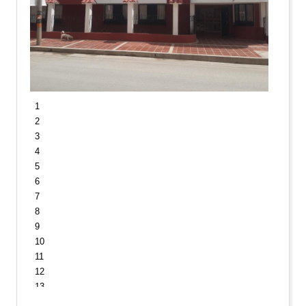
1
2
3
4
5
6
7
8
9
10
11
12
13
14