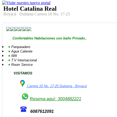
Hotel Catalina Real
Boyacá
·
Duitama
Carrera 16 No. 17-25
C
onfortables Habitaciones
con baño Privado
..
♦
Parqueadero
♦
Agua Caliente
♦
Wifi
♦
T:V Internacional
♦
Room Service
VISITAMOS
Carrera 16 No. 17-25 Duitama - Boyacá
Reserva aquí: 3004882221
6087612091