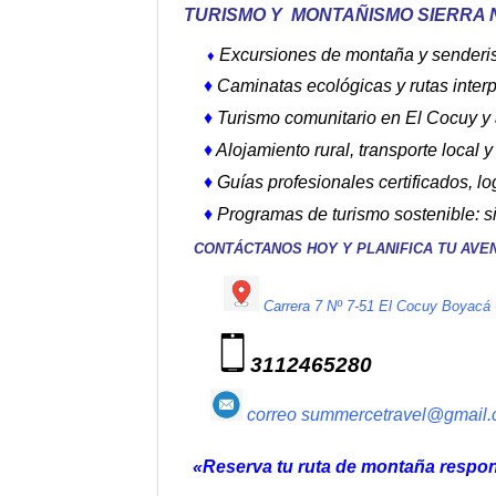
TURISMO Y MONTAÑISMO SIERRA 
Excursiones de montaña y sender
♦
♦
Caminatas ecológicas y rutas interp
♦
Turismo comunitario en El Cocuy y
♦
Alojamiento rural, transporte local y
♦
Guías profesionales certificados, lo
♦
Programas de turismo sostenible: si
CONTÁCTANOS HOY Y PLANIFICA TU AVE
Carrera 7 Nº 7-51 El Cocuy Boyacá
3112465280
correo
summercetravel@gmail
«Reserva tu ruta de montaña respons