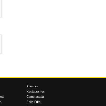
Alarmas
Restaurantes
ica
Carne asada
s
Pollo Frito