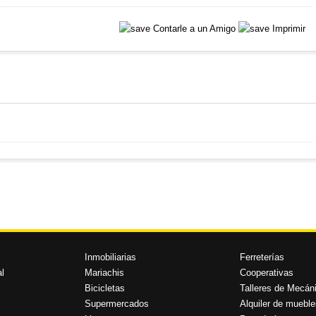
Contarle a un Amigo
Imprimir
Inmobiliarias
Ferreterías
l
Mariachis
Cooperativas
Bicicletas
Talleres de Mecán
Supermercados
Alquiler de mueble