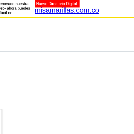
enovado nuestra
Nuevo Directorio Digital:
web- ahora puedes
misamarillas.com.co
fácil en: