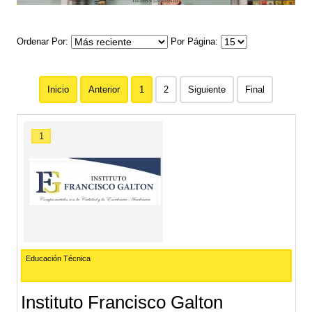
Ordenar Por
Por Página
Inicio
Anterior
1
2
Siguiente
Final
1
Educación Técnica
Instituto Francisco Galton