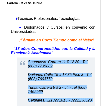
Carrera 9 # 27 54 TUNJA
♦
Técnicos Profesionales, Tecnologías,
♦
Diplomados y Cursos; en convenio con
Universidades.
¡Fórmate en Corto Tiempo como el Mejor!
"18 años Comprometidos con la Calidad y la
Excelencia Académica"
Sogamoso: Carrera 11 # 12 29 - Tel
(608) 7735882
Duitama: Calle 15 # 17 35 Piso 3 - Tel
(608) 7603779
Tunja: Carrera 9 # 27 54 - Tel (608)
7462969
Celulares: 3213271815 - 3222238620