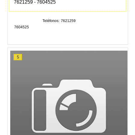
7621259 - 7604525
Teléfonos
7621259
7604525
5