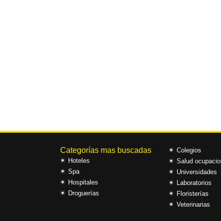
Categorías mas buscadas
Colegios
Hoteles
Salud ocupacio
Spa
Universidades
Hospitales
Laboratorios
Droguerías
Floristerías
Veterinarias