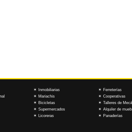
Inmobiliarias
Ferreterías
nal
Mariachis
Cooperativas
Bicicletas
Talleres de Mec
Supermercados
Alquiler de mueb
Licoreras
Panaderías