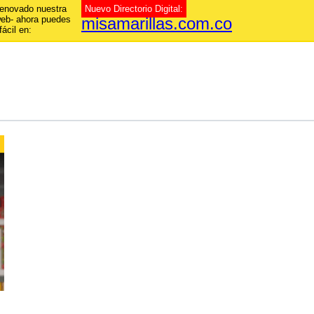
enovado nuestra
Nuevo Directorio Digital:
web- ahora puedes
misamarillas.com.co
fácil en: