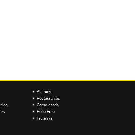
Alarmas
Restaurantes
ánica
Carne asada
les
Pollo Frito
Fruterías